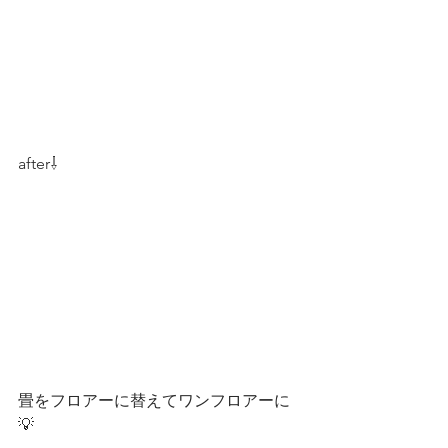
after⇩
畳をフロアーに替えてワンフロアーに
💡