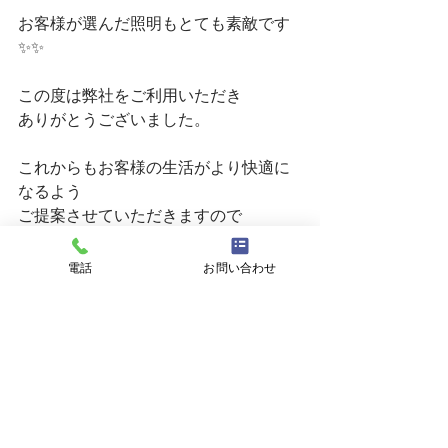
お客様が選んだ照明もとても素敵です
✨✨
この度は弊社をご利用いただき
ありがとうございました。
これからもお客様の生活がより快適に
なるよう
ご提案させていただきますので
住まいのことならなんでもご相談くだ
さい🌸
電話
お問い合わせ
マド本舗ホームページにも施工事例な
ど
載せていますのでこちらのURLからぜひ
ご覧ください🎵
https://www.pattolixil-
madohonpo.jp/shop/hokkaido/mh0005